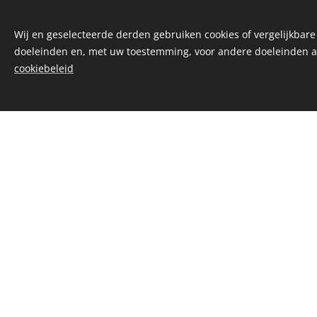
Wij en geselecteerde derden gebruiken cookies of vergelijkbare
doeleinden en, met uw toestemming, voor andere doeleinden a
cookiebeleid
Winkel onlin
sponsor d
Marnix!