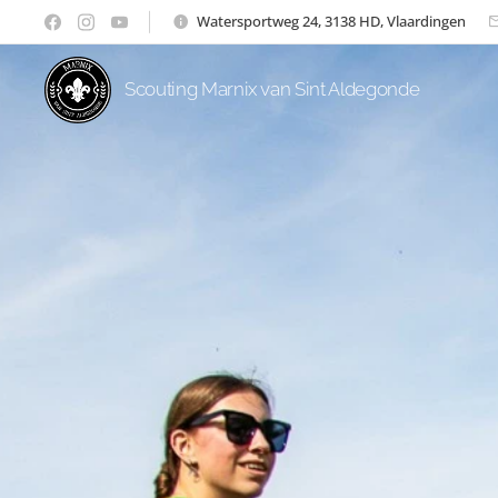
Watersportweg 24, 3138 HD, Vlaardingen
Scouting Marnix van Sint Aldegonde