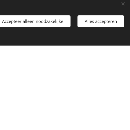
ij Scouting Marnix van Sint
Accepteer alleen noodzakelijke
Alles accepteren
m eens kijken