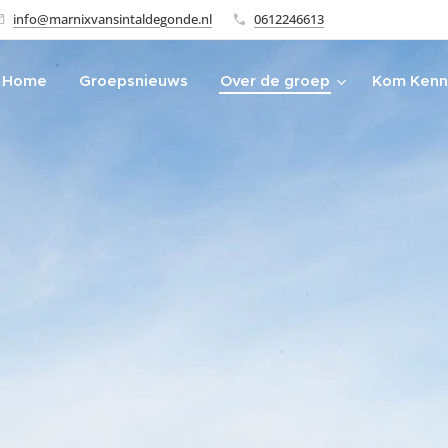
info@marnixvansintaldegonde.nl
0612246613
Home
Groepsnieuws
Over de groep
Kom Kenn