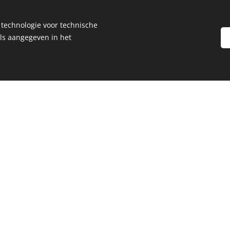
Ontdek het avontuur b
 technologie voor technische
Aldegonde!
ls aangegeven in het
Ko
e,
e