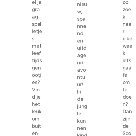
el je
op
nieu
gra
zoe
w,
ag
k
spa
spel
naa
nne
letje
r
nd
s
elke
en
met
wee
uitd
leef
k
age
tijds
iets
nd
gen
gaa
avo
ootj
fs
ntu
es?
om
ur!
Vin
te
In
d je
doe
de
het
n?
jung
leuk
Dan
le
om
zijn
kun
buit
de
nen
en
Sco
kind