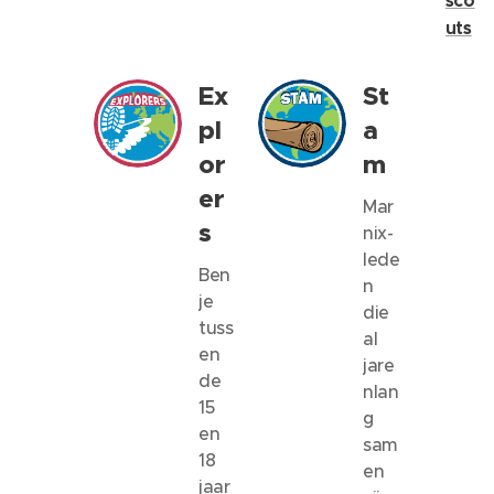
sco
uts
Ex
St
pl
a
or
m
er
Mar
s
nix-
lede
Ben
n
je
die
tuss
al
en
jare
de
nlan
15
g
en
sam
18
en
jaar