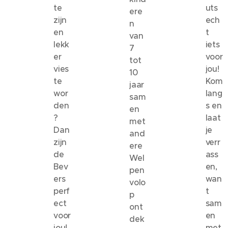
te
uts
ere
zijn
ech
n
en
t
van
lekk
iets
7
er
voor
tot
vies
jou!
10
te
Kom
jaar
wor
lang
sam
den
s en
en
?
laat
met
Dan
je
and
zijn
verr
ere
de
ass
Wel
Bev
en,
pen
ers
wan
volo
perf
t
p
ect
sam
ont
voor
en
dek
jou!
met