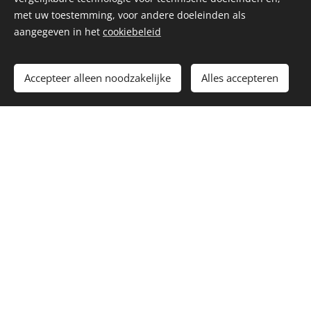
met uw toestemming, voor andere doeleinden als
aangegeven in het
cookiebeleid
Winkel online,
Accepteer alleen noodzakelijke
Alles accepteren
sponsor de
Marnix!
Online bestellen of boeken bij webshops zoals
Bol, Coolblue, Thuisbezorgd, Zalando of
Booking.com. Klik eerst altijd op het logo
hierboven om naar onze SponsorKliks-webshop