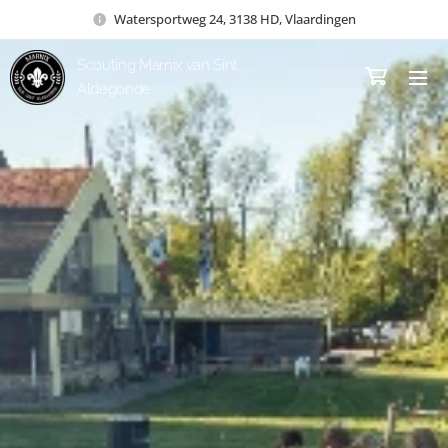
Watersportweg 24, 3138 HD, Vlaardingen
Scouting Marnix van Sint
Aldegonde