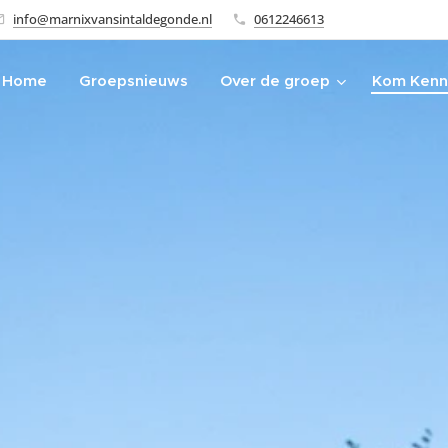
info@marnixvansintaldegonde.nl
0612246613
Home
Groepsnieuws
Over de groep
Kom Kenn